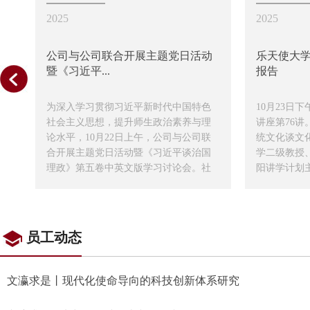
2025
2025
四
公司与公司联合开展主题党日活动
乐天使大
暨《习近平...
报告
”，
为深入学习贯彻习近平新时代中国特色
10月23日
论
社会主义思想，提升师生政治素养与理
讲座第76讲
主
论水平，10月22日上午，公司与公司联
统文化谈文
成
合开展主题党日活动暨《习近平谈治国
学二级教授、
参
理政》第五卷中英文版学习讨论会。社
阳讲学计划
。
会科学处处长赵云波、乐天使、乐天使
副经理赵瑞
领导班子成员以及教师、员工代表参加
会议。会议由公司党委书记王利花主
持。
员工动态
文瀛求是丨现代化使命导向的科技创新体系研究